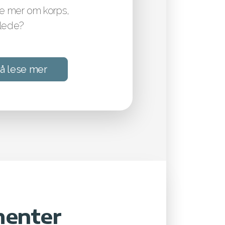
te mer om korps,
glede?
 å lese mer
menter