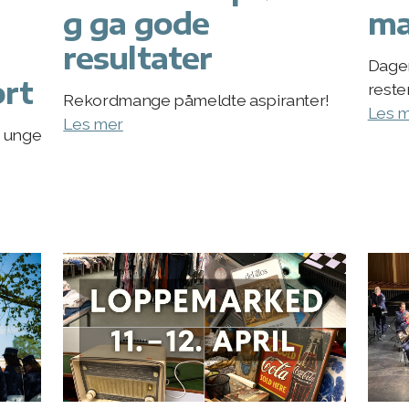
g ga gode
ma
resultater
Dage
ort
reste
Rekordmange påmeldte aspiranter!
Les 
Les mer
g unge