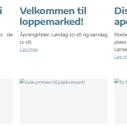
i
Velkommen til
Di
loppemarked!
ap
ss de
Åpningstider: Lørdag 10-16 og søndag
Ekebe
11-16.
plas
Les mer
Lørse
Les 