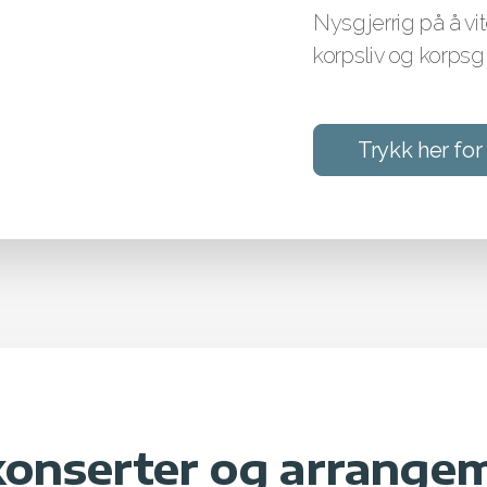
Nysgjerrig på å vi
korpsliv og korps
Trykk her for
konserter og arrange