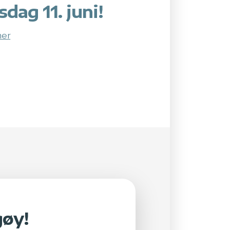
sdag 11. juni!
mer
gøy!