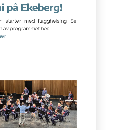
i på Ekeberg!
n starter med flaggheising. Se
n av programmet her.
mer