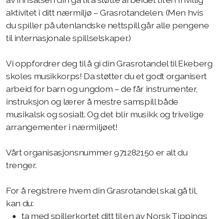
aktivitet i ditt nærmiljø – Grasrotandelen. (Men hvis
ESMs venneforening
du spiller på utenlandske nettspill går alle pengene
til internasjonale spillselskaper.)
Vi oppfordrer deg til å gi din Grasrotandel til Ekeberg
Øvinger og om å øve
skoles musikkorps! Da støtter du et godt organisert
arbeid for barn og ungdom – de får instrumenter,
Instrumentene
instruksjon og lærer å mestre samspill både
Konserter
musikalsk og sosialt. Og det blir musikk og trivelige
arrangementer i nærmiljøet!
Seminarer og turer
Vårt organisasjonsnummer 971282150 er alt du
Dugnader
trenger.
Korpsforeldre
For å registrere hvem din Grasrotandel skal gå til,
kan du:
ta med spillerkortet ditt til en av Norsk Tippings