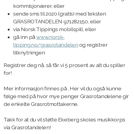
kommisjonærer, eller
sende sms til 2020 (gratis) med teksten
GRASROTANDELEN 971282150, eller
via Norsk Tippings mobilspill, eller
gå inn på
www.norsk-
tipping.no/grasrotandelen
og registrer
tilknytningen
Registrer deg nå, så får vi 5 prosent av alt du spiller
for!
Mer informasjon finnes på
. Her vil du også kunne
følge med på hvor mye penger Grasrotandelene gir
de enkelte Grasrotmottakerne.
Takk for at du vil støtte Ekeberg skoles musikkorps
via Grasrotandelen!