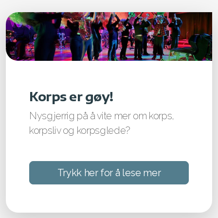
Korps er gøy!
Nysgjerrig på å vite mer om korps,
korpsliv og korpsglede?
Trykk her for å lese mer