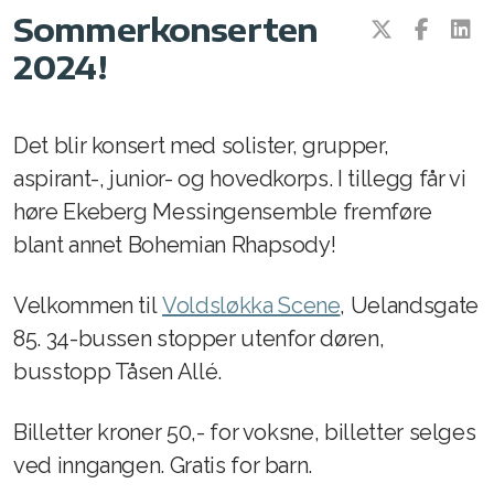
Sommerkonserten
ESMs venneforening
2024!
Det blir konsert med solister, grupper,
Øvinger og om å øve
aspirant-, junior- og hovedkorps. I tillegg får vi
Instrumentene
høre Ekeberg Messingensemble fremføre
blant annet Bohemian Rhapsody!
Konserter
Velkommen til
Voldsløkka Scene
, Uelandsgate
Seminarer og turer
85. 34-bussen stopper utenfor døren,
Dugnader
busstopp Tåsen Allé.
Korpsforeldre
Billetter kroner 50,- for voksne, billetter selges
ved inngangen. Gratis for barn.