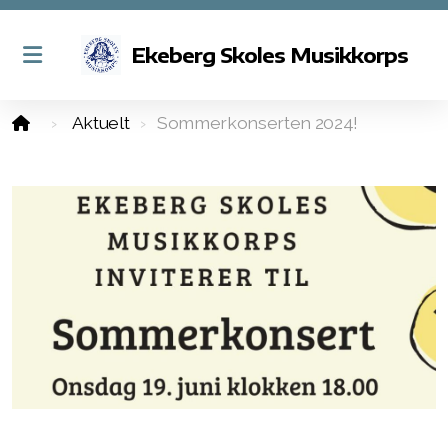
Ekeberg Skoles Musikkorps
Aktuelt
Sommerkonserten 2024!
Om Ekeberg Skoles Musikkorps
Styret i korpset
Kontakt oss
Betingelser for medlemskap
Aspirantkorps, juniorkorps og hovedkorps
Korpstjenesten
Dirigenter og lærere